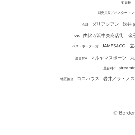
委員
長
副委員長／
ポスター・
ダリアシアン 浅井
(
会計
由比ガ浜中央商店街 金
SNS
JAMES&CO. 
ベストボーダー賞
マルヤマスポーツ 
屋台村A
streamt
屋台村C
ココハウス 岩井／ラ・ノス
地区担当
© Border