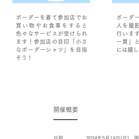
ボーダーを着て参加店でお
ボーダ
買い物やお食事をすると
人を撮
色々なサービスが受けられ
行いま
ます！参加店の目印「小さ
ー賞」
なボーダーシャツ」を目指
には嬉し
そう！​
開催概要
日程 2024年5月19日(日)
​ 