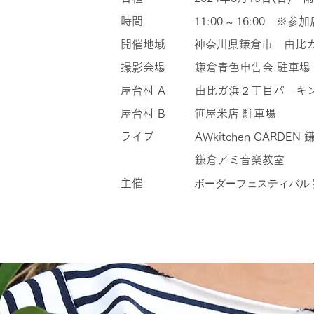
時間 11:00 ~ 16:00 ※参
開催地域
神奈川県鎌倉市 由比
撮影会場
鎌倉青色申告会 駐車場
屋台村 A
由比ガ浜２丁目パーキ
屋台村 B
笹屋米店 駐車場
​ライブ AWkitchen GARDEN
鎌倉アミ音楽教室
主催
​ボーダーフェスティバル